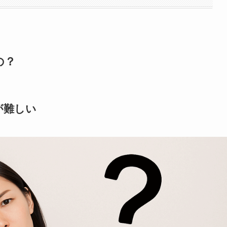
の？
が難しい