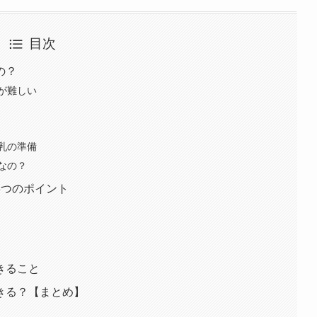
目次
の？
が難しい
乳の準備
なの？
3つのポイント
きること
きる？【まとめ】