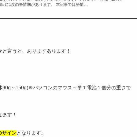
4日に1度の発情期があります。 本記事では発情…
かと言うと、ありますあります！
0g～150g(※パソコンのマウス～単１電池１個分の重さで
えます！
のサイン
となります。