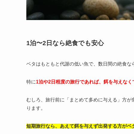
1泊〜2日なら絶食でも安心
ベタはもともと代謝の低い魚で、数日間の絶食な
特に
1泊や2日程度の旅行であれば、餌を与えな
むしろ、旅行前に「まとめて多めに与える」方が
ります。
短期旅行なら、あえて餌を与えず出発する方がベ