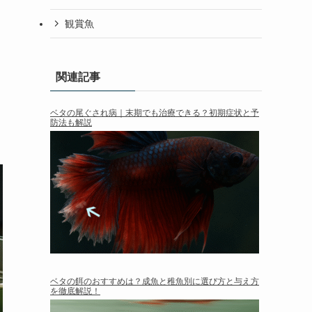
観賞魚
関連記事
ベタの尾ぐされ病｜末期でも治療できる？初期症状と予
防法も解説
ベタの餌のおすすめは？成魚と稚魚別に選び方と与え方
を徹底解説！