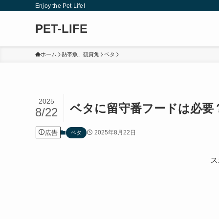
Enjoy the Pet Life!
PET-LIFE
ホーム
熱帯魚、観賞魚
ベタ
2025
ベタに留守番フードは必要
8/22
広告
2025年8月22日
ベタ
ス