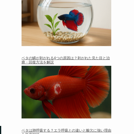
ベタの鱗が剥がれる4つの原因は？剥がれた見た目と治
療・回復方法を解説
ベタは肺呼吸する？エラ呼吸との違いと酸欠に強い理由