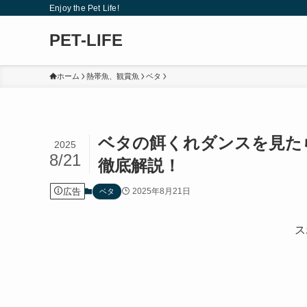
Enjoy the Pet Life!
PET-LIFE
ホーム
熱帯魚、観賞魚
ベタ
ベタの餌くれダンスを見た
2025
8/21
徹底解説！
広告
2025年8月21日
ベタ
ス