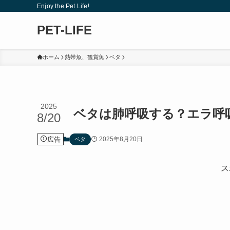
Enjoy the Pet Life!
PET-LIFE
ホーム
熱帯魚、観賞魚
ベタ
2025
ベタは肺呼吸する？エラ呼
8/20
広告
2025年8月20日
ベタ
ス